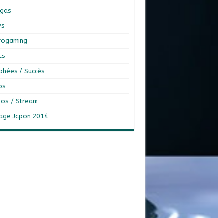
gas
ws
rogaming
ts
phées / Succès
os
éos / Stream
age Japon 2014