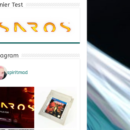
nier Test
tagram
spiritmad