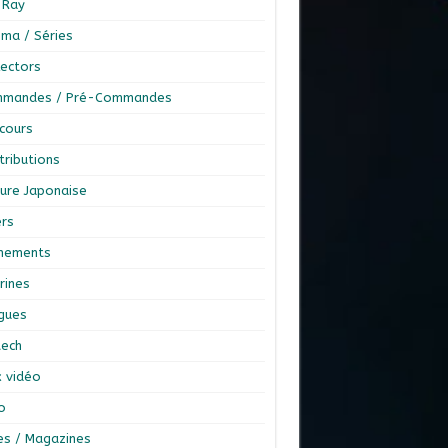
-Ray
éma / Séries
lectors
mandes / Pré-Commandes
cours
tributions
ture Japonaise
ers
nements
rines
ngues
tech
x vidéo
o
res / Magazines