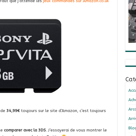
 faut que j’attende les
jeux commandés sur Amazon.co.uk
Cat
Accu
Ach
Arc
 de
34,99€
toujours sur le site d’Amazon, c’est toujours
Arr
Blo
de
comparer avec la 3DS
. J’essayerai de vous montrer le