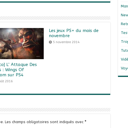
Man
Ne
Ret
Les jeux PS+ du mois de
Tes
novembre
Tro
5 novembre 2014
Tut
Vid
co] L’ Attaque Des
Voy
s : Wings Of
om sur PS4
oût 2016
e.
Les champs obligatoires sont indiqués avec
*