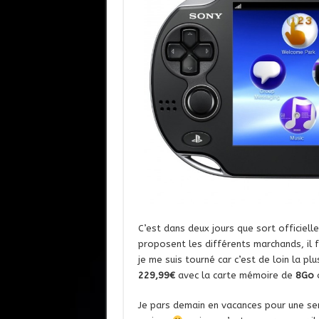
C’est dans deux jours que sort officiel
proposent les différents marchands, il fa
je me suis tourné car c’est de loin la pl
229,99€
avec la carte mémoire de
8Go
o
Je pars demain en vacances pour une sema