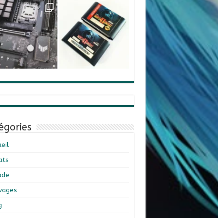
égories
eil
ats
ade
ivages
g