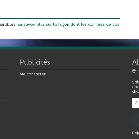
ésirables.
En savoir plus sur la façon dont les données de vos
Publicités
A
e
Me contacter
Sai
abo
cha
Adr
e-
mai
Rej