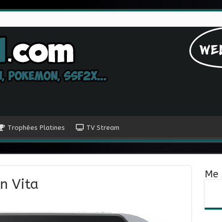
Trophées Platines
TV Stream
Me 
n Vita