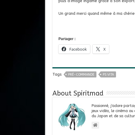
plus d’image Ingame grâce à son export
Un grand merci quand même à ma chérie q
Partager :
Facebook
X
Tags
PRÉ-COMMANDE
PS VITA
About Spiritmad
Passionné, j'adore parta
jeux vidéo, le cinéma ou
du Japon et de sa cultur