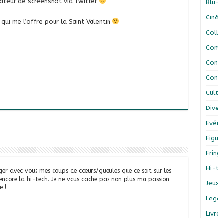
ateur de screenshot via Twitter
Blu
Cin
ui me l’offre pour la Saint Valentin
Col
Com
Con
Con
Cul
Div
Evé
Figu
Fri
Hi-
ger avec vous mes coups de cœurs/gueules que ce soit sur les
 encore la hi-tech. Je ne vous cache pas non plus ma passion
Jeu
e !
Leg
Liv