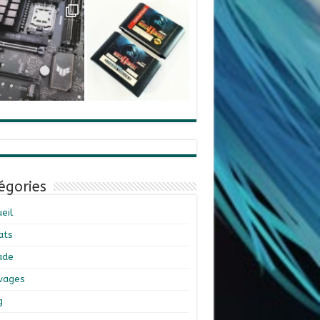
égories
eil
ats
ade
ivages
g