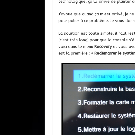
technologique, ça lui arrive de planter 
J’avoue que quand ça m’est arrivé, je ne 
pour palier à ce problème. Je vous donne
La solution est toute simple, il faut re
(c’est très long) pour que la console s’
voici dans le menu
Recovery
et vous avez
est la première : «
Redémarrer le systè