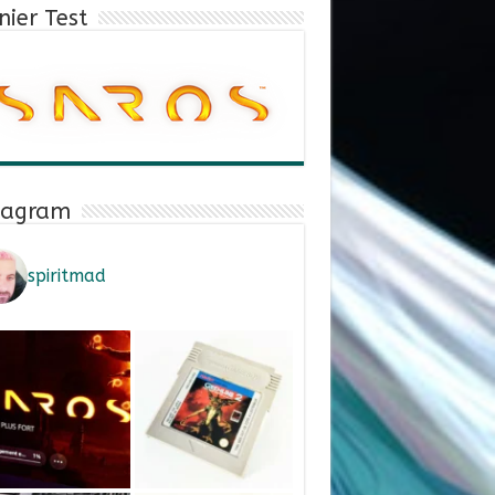
nier Test
tagram
spiritmad