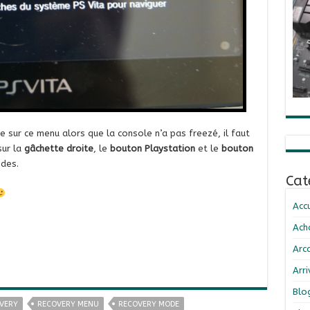
 sur ce menu alors que la console n’a pas freezé, il faut
sur la
gâchette droite
, le
bouton Playstation
et le
bouton
des.
Cat
Accu
Ach
Arc
Arr
Blo
VERY
RECOVERY MENU
RECOVERY MODE