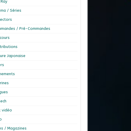
-Ray
éma / Séries
lectors
mandes / Pré-Commandes
cours
tributions
ture Japonaise
ers
nements
rines
ngues
tech
x vidéo
o
res / Magazines