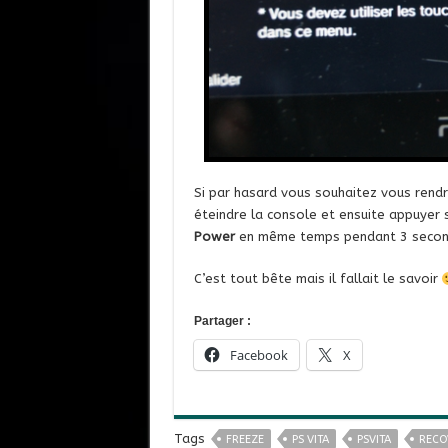
Si par hasard vous souhaitez vous rendre
éteindre la console et ensuite appuyer 
Power
en même temps pendant 3 secon
C’est tout bête mais il fallait le savoir
Partager :
Facebook
X
Tags
FREEZE
PS VITA
PSVITA
RECO