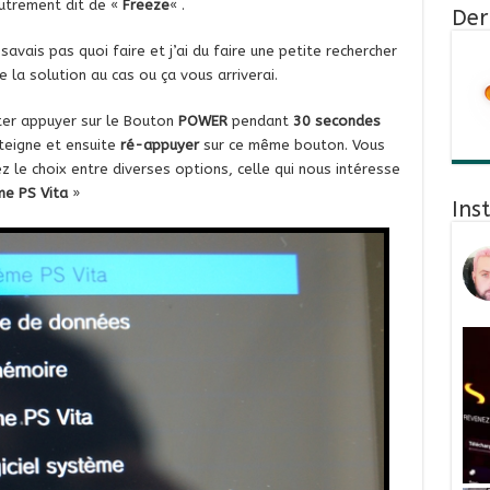
autrement dit de «
Freeze
« .
Der
savais pas quoi faire et j’ai du faire une petite rechercher
 la solution au cas ou ça vous arriverai.
ster appuyer sur le Bouton
POWER
pendant
30 secondes
éteigne et ensuite
ré-appuyer
sur ce même bouton. Vous
 le choix entre diverses options, celle qui nous intéresse
me PS Vita
»
Ins