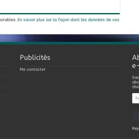
ésirables.
En savoir plus sur la façon dont les données de vos
Publicités
A
e
Me contacter
Sai
abo
cha
Adr
e-
mai
Rej