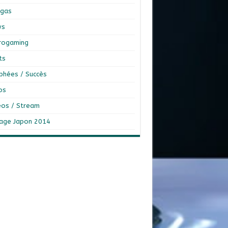
gas
ws
rogaming
ts
phées / Succès
os
éos / Stream
age Japon 2014