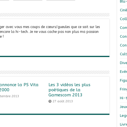
Blu
Cin
Col
ger avec vous mes coups de cœurs/gueules que ce soit sur les
Com
 encore la hi-tech. Je ne vous cache pas non plus ma passion
Con
e !
Con
Cul
Div
Evé
Figu
annonce la PS Vita
Les 3 vidéos les plus
Fri
2000
poétiques de la
Gamescom 2013
ptembre 2013
Hi-
27 août 2013
Jeu
Leg
Liv