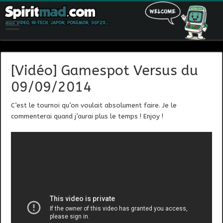
[Vidéo] Gamespot Versus du
09/09/2014
C’est le tournoi qu’on voulait absolument faire. Je le
commenterai quand j’aurai plus le temps ! Enjoy !