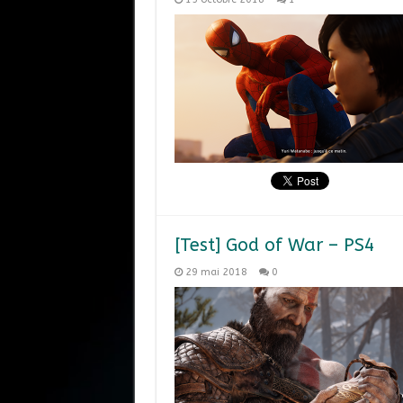
[Test] God of War – PS4
29 mai 2018
0