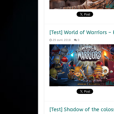
[Test] World of Warriors –
29 avril 2018
0
[Test] Shadow of the colos