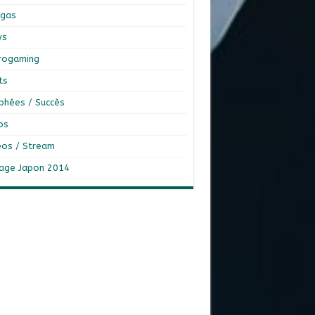
gas
ws
rogaming
ts
phées / Succès
os
éos / Stream
age Japon 2014