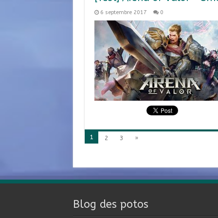
6 septembre 2017
0
1
2
3
»
Blog des potos