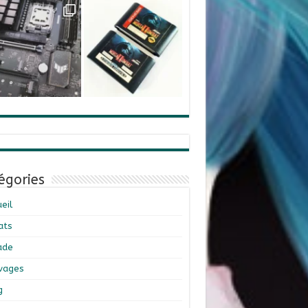
égories
eil
ats
ade
ivages
g