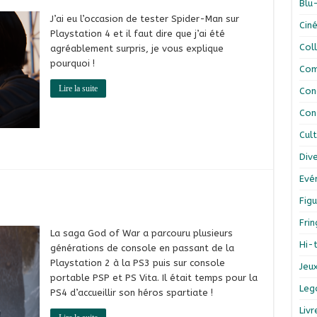
Blu
J’ai eu l’occasion de tester Spider-Man sur
Cin
Playstation 4 et il faut dire que j’ai été
Col
agréablement surpris, je vous explique
pourquoi !
Com
Lire la suite
Con
Con
Cul
Div
Evé
Figu
Fri
La saga God of War a parcouru plusieurs
Hi-
générations de console en passant de la
Playstation 2 à la PS3 puis sur console
Jeu
portable PSP et PS Vita. Il était temps pour la
Leg
PS4 d’accueillir son héros spartiate !
Liv