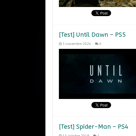
[Test] Until Dawn – PS5
5 novembre 2024
0
[Test] Spider-Man – PS4
15 octobre 2018
1