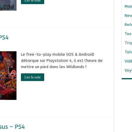
Lire la suite
Man
Ne
Ret
Tes
 PS4
Tro
Tut
Le free-to-play mobile (iOS & Android)
débarque sur Playstation 4, il est l’heure de
Vid
mettre un pied dans les Wildlands !
Voy
Lire la suite
sus – PS4