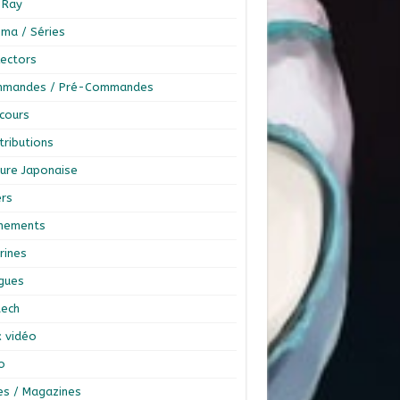
-Ray
éma / Séries
lectors
mandes / Pré-Commandes
cours
tributions
ture Japonaise
ers
nements
rines
ngues
tech
x vidéo
o
res / Magazines