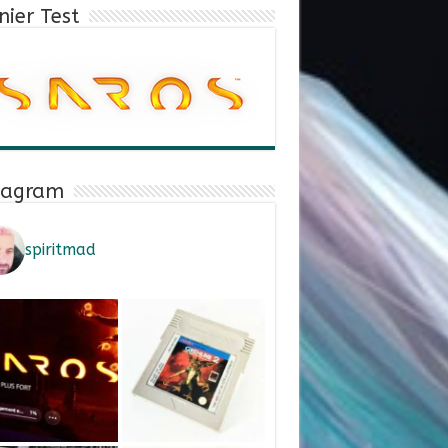
nier Test
tagram
spiritmad